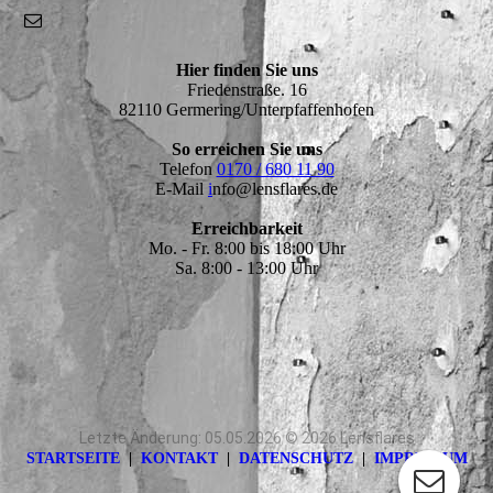
Hier finden Sie uns
Friedenstraße. 16
82110 Germering/Unterpfaffenhofen
So erreichen Sie uns
Telefon
0170 / 680 11 90
E-Mail
i
nfo@lensflares.de
Erreichbarkeit
Mo. - Fr. 8:00 bis 18:00 Uhr
Sa. 8:00 - 13:00 Uhr
Letzte Änderung: 05.05.2026 © 2026 Lensflares
STARTSEITE
|
KONTAKT
|
DATEN­SCHUTZ
|
IMPRESSUM